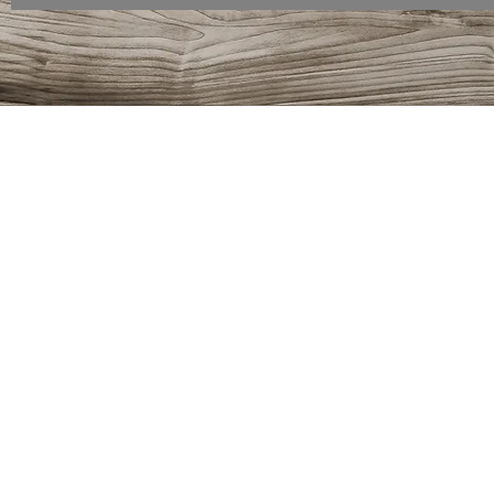
KroWo Schreinerei GmbH Jurastraße 2 - 73119 Zell u. A.