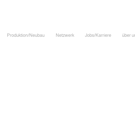
Produktion/Neubau
Netzwerk
Jobs/Karriere
über u
ell
Produktion/Neubau
Netzwerk
Jobs/Karriere