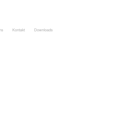
Anmelden
ns
Kontakt
Downloads
über uns
More