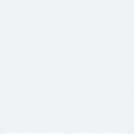
KroWo Schreinerei GmbH Jurastraße 2 - 73119 Zell u. A.